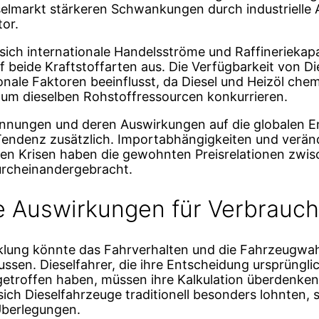
eselmarkt stärkeren Schwankungen durch industriell
or.
 sich internationale Handelsströme und Raffineriekap
f beide Kraftstoffarten aus. Die Verfügbarkeit von Di
nale Faktoren beeinflusst, da Diesel und Heizöl che
e um dieselben Rohstoffressourcen konkurrieren.
annungen und deren Auswirkungen auf die globalen E
Tendenz zusätzlich. Importabhängigkeiten und veränd
len Krisen haben die gewohnten Preisrelationen zwi
urcheinandergebracht.
ge Auswirkungen für Verbrauch
klung könnte das Fahrverhalten und die Fahrzeugwa
ussen. Dieselfahrer, die ihre Entscheidung ursprüngli
getroffen haben, müssen ihre Kalkulation überdenke
e sich Dieselfahrzeuge traditionell besonders lohnten,
Überlegungen.