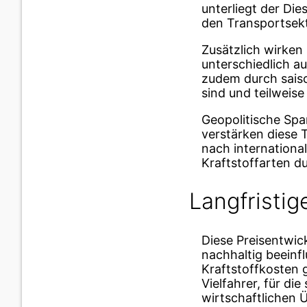
unterliegt der Di
den Transportsekt
Zusätzlich wirken
unterschiedlich au
zudem durch saiso
sind und teilweis
Geopolitische Sp
verstärken diese 
nach internationa
Kraftstoffarten d
Langfristi
Diese Preisentwic
nachhaltig beeinfl
Kraftstoffkosten 
Vielfahrer, für di
wirtschaftlichen 