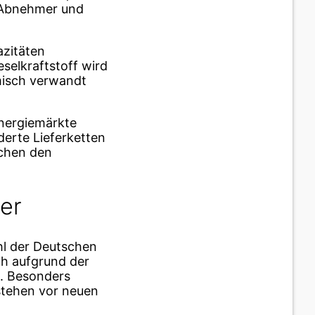
e Abnehmer und
azitäten
eselkraftstoff wird
misch verwandt
nergiemärkte
erte Lieferketten
schen den
er
hl der Deutschen
ch aufgrund der
n. Besonders
 stehen vor neuen