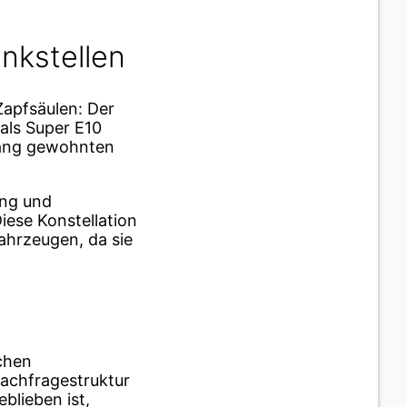
nkstellen
Zapfsäulen: Der
 als Super E10
elang gewohnten
ung und
iese Konstellation
ahrzeugen, da sie
chen
Nachfragestruktur
blieben ist,