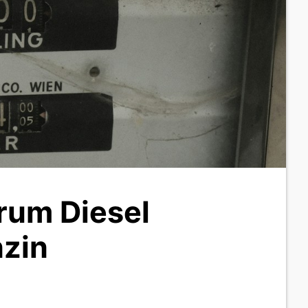
rum Diesel
nzin