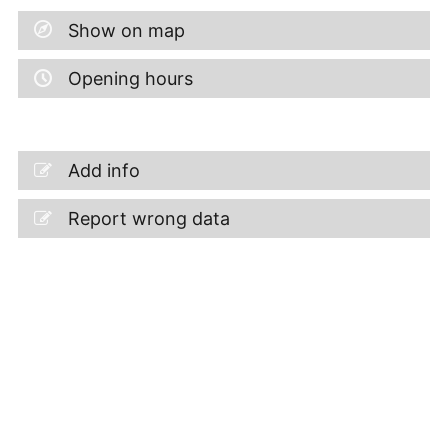
Show on map
Opening hours
Add info
Report wrong data