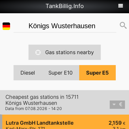
TankBillig.Info
Gas stations nearby
Diesel
Super E10
Super E5
Cheapest gas stations in 15711
Königs Wusterhausen
Data from 07.08.2026 - 14:20
Lutra GmbH Landtankstelle
2,159
€
Karl-Marx-Str. 171
3,1