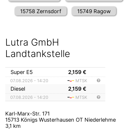
15758 Zernsdorf
15749 Ragow
Lutra GmbH
Landtankstelle
Super E5
2,159
€
07.08.2026 - 14:20
MTSK
Diesel
2,159
€
07.08.2026 - 14:20
MTSK
Karl-Marx-Str. 171
15713
Königs Wusterhausen OT Niederlehme
3,1
km