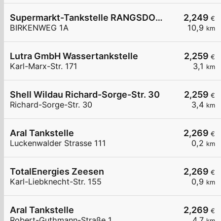
Supermarkt-Tankstelle RANGSDORF BIRKENWEG 1A
2,249
€
BIRKENWEG 1A
10,9
km
Lutra GmbH Wassertankstelle
2,259
€
Karl-Marx-Str. 171
3,1
km
Shell Wildau Richard-Sorge-Str. 30
2,259
€
Richard-Sorge-Str. 30
3,4
km
Aral Tankstelle
2,269
€
Luckenwalder Strasse 111
0,2
km
TotalEnergies Zeesen
2,269
€
Karl-Liebknecht-Str. 155
0,9
km
Aral Tankstelle
2,269
€
Robert-Guthmann-Straße 1
4,7
km