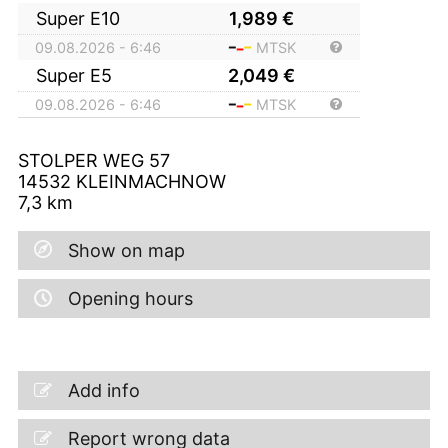
Super E10
1,989
€
09.08.2026 - 6:46
MTSK
Super E5
2,049
€
09.08.2026 - 6:46
MTSK
STOLPER WEG 57
14532
KLEINMACHNOW
7,3
km
Show on map
Opening hours
Add info
Report wrong data