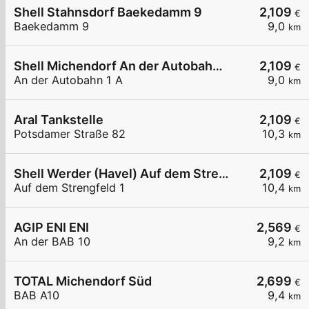
Shell Stahnsdorf Baekedamm 9
2,109
€
Baekedamm 9
9,0
km
Shell Michendorf An der Autobahn 1 A
2,109
€
An der Autobahn 1 A
9,0
km
Aral Tankstelle
2,109
€
Potsdamer Straße 82
10,3
km
Shell Werder (Havel) Auf dem Strengfeld 1
2,109
€
Auf dem Strengfeld 1
10,4
km
AGIP ENI ENI
2,569
€
An der BAB 10
9,2
km
TOTAL Michendorf Süd
2,699
€
BAB A10
9,4
km