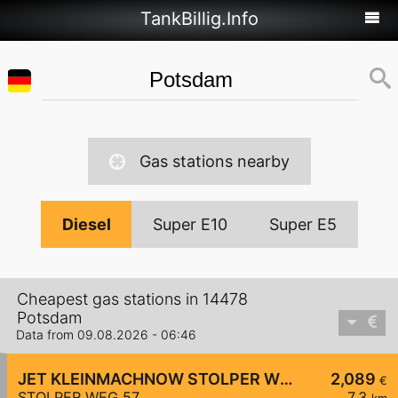
TankBillig.Info
Gas stations nearby
Diesel
Super E10
Super E5
Cheapest gas stations in 14478
Potsdam
Data from 09.08.2026 - 06:46
JET KLEINMACHNOW STOLPER WEG 57
2,089
€
STOLPER WEG 57
7,3