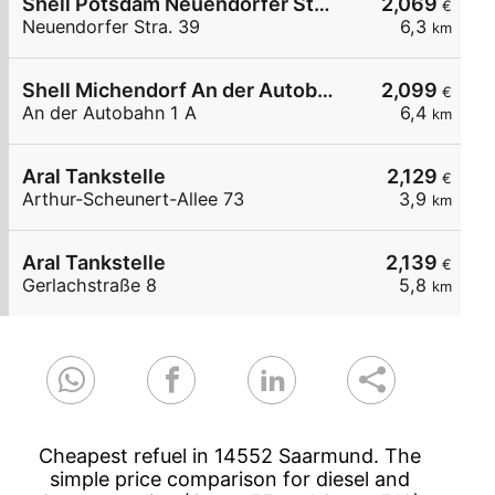
Shell Potsdam Neuendorfer Stra. 39
2,069
€
Neuendorfer Stra. 39
6,3
km
Shell Michendorf An der Autobahn 1 A
2,099
€
An der Autobahn 1 A
6,4
km
Aral Tankstelle
2,129
€
Arthur-Scheunert-Allee 73
3,9
km
Aral Tankstelle
2,139
€
Gerlachstraße 8
5,8
km
Cheapest refuel in 14552 Saarmund. The
simple price comparison for diesel and