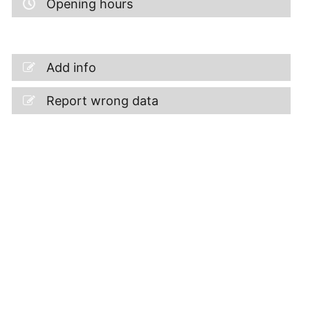
Opening hours
Add info
Report wrong data