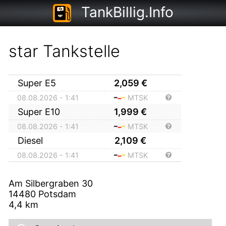
TankBillig.Info
star Tankstelle
Super E5
2,059
€
08.08.2026 - 1:41
MTSK
Super E10
1,999
€
08.08.2026 - 1:41
MTSK
Diesel
2,109
€
08.08.2026 - 1:41
MTSK
Am Silbergraben 30
14480
Potsdam
4,4
km