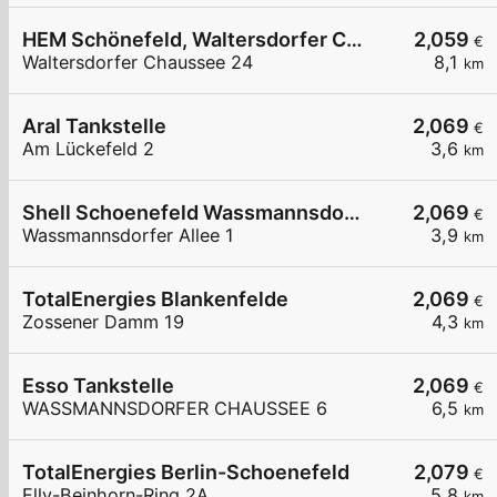
HEM Schönefeld, Waltersdorfer Chaussee
2,059
€
Waltersdorfer Chaussee 24
8,1
km
Aral Tankstelle
2,069
€
Am Lückefeld 2
3,6
km
Shell Schoenefeld Wassmannsdorfer Allee 1
2,069
€
Wassmannsdorfer Allee 1
3,9
km
TotalEnergies Blankenfelde
2,069
€
Zossener Damm 19
4,3
km
Esso Tankstelle
2,069
€
WASSMANNSDORFER CHAUSSEE 6
6,5
km
TotalEnergies Berlin-Schoenefeld
2,079
€
Elly-Beinhorn-Ring 2A
5,8
km