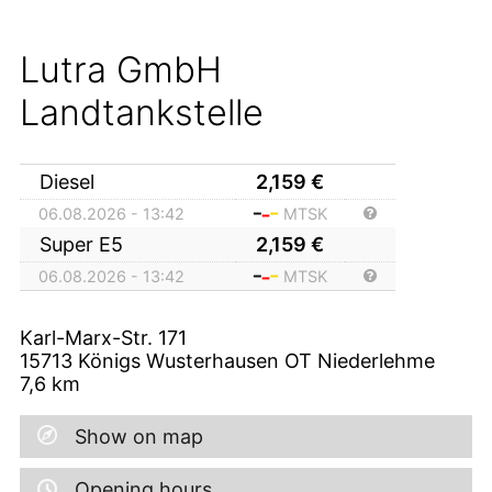
Lutra GmbH
Landtankstelle
Diesel
2,159
€
06.08.2026 - 13:42
MTSK
Super E5
2,159
€
06.08.2026 - 13:42
MTSK
Karl-Marx-Str. 171
15713
Königs Wusterhausen OT Niederlehme
7,6
km
Show on map
Opening hours