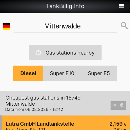
TankBillig.Info
Gas stations nearby
Diesel
Super E10
Super E5
Cheapest gas stations in 15749
Mittenwalde
Data from 06.08.2026 - 13:42
Lutra GmbH Landtankstelle
2,159
€
Karl-Marx-Str. 171
7,6