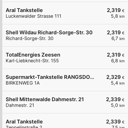
Aral Tankstelle
2,319
€
Luckenwalder Strasse 111
5,8
km
Shell Wildau Richard-Sorge-Str. 30
2,319
€
Richard-Sorge-Str. 30
6,7
km
TotalEnergies Zeesen
2,319
€
Karl-Liebknecht-Str. 155
6,8
km
Supermarkt-Tankstelle RANGSDORF BIRKENWEG 1A
2,329
€
BIRKENWEG 1A
5,4
km
Shell Mittenwalde Dahmestr. 21
2,339
€
Dahmestr. 21
5,0
km
Aral Tankstelle
2,339
€
Zeppelinstraße 2
7,5
km